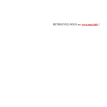
RETROUVEZ-NOUS sur
www.snat.info
!